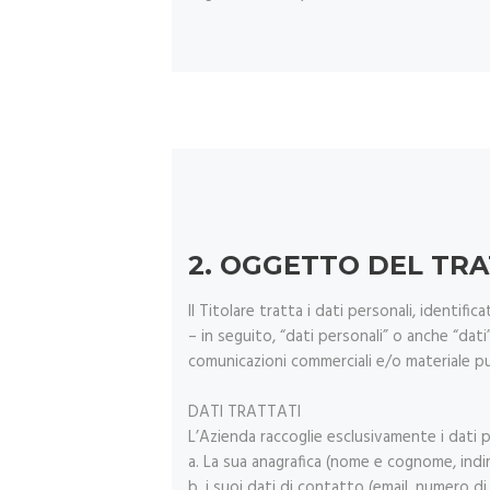
2. OGGETTO DEL TR
Il Titolare tratta i dati personali, identif
– in seguito, “dati personali” o anche “dati”
comunicazioni commerciali e/o materiale pubb
DATI TRATTATI
L’Azienda raccoglie esclusivamente i dati pe
a. La sua anagrafica (nome e cognome, indir
b. i suoi dati di contatto (email, numero d