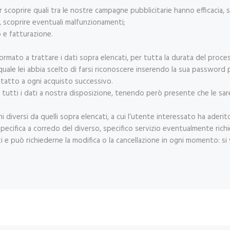
scoprire quali tra le nostre campagne pubblicitarie hanno efficacia, se
i, scoprire eventuali malfunzionamenti;
o e fatturazione.
ormato a trattare i dati sopra elencati, per tutta la durata del proce
el quale lei abbia scelto di farsi riconoscere inserendo la sua passwor
contatto a ogni acquisto successivo.
re tutti i dati a nostra disposizione, tenendo però presente che le s
ni diversi da quelli sopra elencati, a cui l’utente interessato ha aderito,
specifica a corredo del diverso, specifico servizio eventualmente richi
i e può richiederne la modifica o la cancellazione in ogni momento: si 