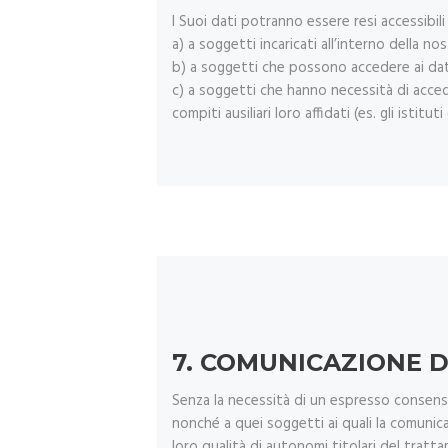
I Suoi dati potranno essere resi accessibili
a) a soggetti incaricati all’interno della nos
b) a soggetti che possono accedere ai dati i
c) a soggetti che hanno necessità di acceder
compiti ausiliari loro affidati (es. gli istit
7.
COMUNICAZIONE D
Senza la necessità di un espresso consenso i
nonché a quei soggetti ai quali la comunica
loro qualità di autonomi titolari del tratta