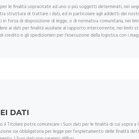
 per le finalità sopracitate ad uno o più soggetti determinati, nei seg
tra struttura di trattare i dati, ed in particolare agli addetti dei nostri
n forza di disposizione di legge, o di normativa comunitaria, nei limiti
e ai dati per finalità ausiliarie al rapporto intercorrente, nei limiti
uti di credito e gli spedizionieri per l’esecuzione della logistica con i m
EI DATI
l Titolare potrà comunicare i Suoi dati per le finalità di cui sopra a Or
zione sia obbligatoria per legge per l’espletamento delle finalità dett
mento. I Suoi dati non saranno diffusi.