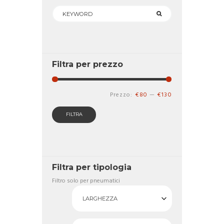
Filtra per prezzo
Prezzo
Prezzo
Prezzo:
€80
—
€130
Min
Max
FILTRA
Filtra per tipologia
Filtro solo per pneumatici
LARGHEZZA