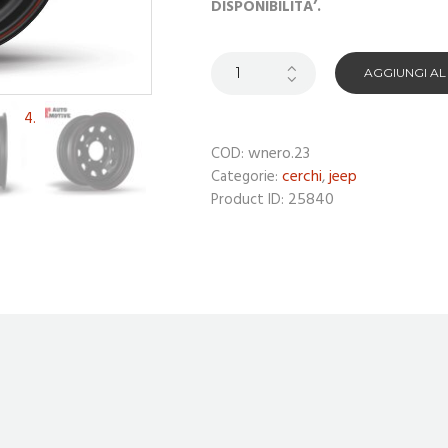
DISPONIBILITA’.
AGGIUNGI A
wnero.23
COD:
cerchi
jeep
Categorie:
,
25840
Product ID: