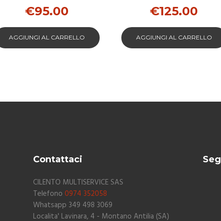
PER LAND LOVER
PER JEEP
€
95.00
€
125.00
AGGIUNGI AL CARRELLO
AGGIUNGI AL CARRELLO
Contattaci
Seg
CILENTO MULTISERVICE SAS
Telefono
0974 352058
Whatsapp 349 498 3069
Localita' Lavinara, 4 - Montano Antilia (SA)