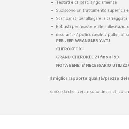
Testati e calibrati singolarmente
Subiscono un trattamento superficiale 
Scampanati per allargare la carreggiata
Robusti per resistere alle sollecitazion
misura: 16×7 pollici, canale 7 pollici, off
PER JEEP WRANGLER YJ/TJ
CHEROKEE XJ
GRAND CHEROKEE ZJ fino al 99
NOTA BENE: E’ NECESSARIO UTILIZZ
Il miglior rapporto qualità/prezzo del
Si ricorda che i cerchi sono destinati ad