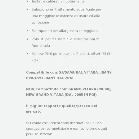
Testati e calibrati singolarmente
Subiscono un trattamento superficiale per
una maggiore resistenza all’usura ed alla
corrosione
Scampanati per allargare la carreggiata
Robusti per resistere alle sollecitazioni del
fuoristrada
Misura: 15×8 pollici, canale 8 pollici, offset -35 (5
FORI)
Compatibile con:
SJ/SAMURAI, VITARA, JIMNY
E NUOVO JIMNY DAL 2018
NON Compatibile con:
GRAND VITARA (98-04),
NEW GRAND VITARA (DAL 2005 IN POI)
Il miglior rapporto qualità/prezzo del
mercato
Si ricorda che i cerchi sono destinati ad un uso
sportivo per competizione e non sono omologati
per uso stradale