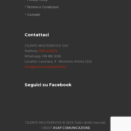
Privacy Policy
Termini e Condizioni
Contatti
Contattaci
CILENTO MULTISERVICE SAS
Telefono
0974 352058
Whatsapp 349 498 3069
Localita' Lavinara, 4 - Montano Antilia (SA)
info@pneumaticigalietta.it
Seguici su Facebook
CILENTO MULTISERVICE © 2026. Tutti i diritti riservati.
CREDIT
ASAP COMUNICAZIONE