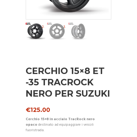
CERCHIO 15×8 ET
-35 TRACROCK
NERO PER SUZUKI
€
125.00
Cerchio 15×8 in acciaio TracRock nero
opaco
destinato ad equipaggiare i veicoli
fuoristrada.