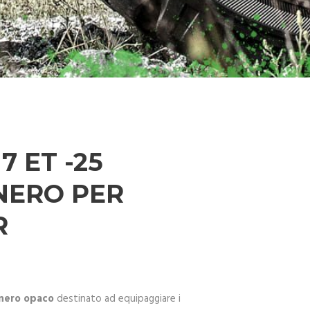
7 ET -25
NERO PER
R
 nero opaco
destinato ad equipaggiare i