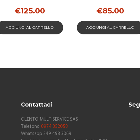
PER JEEP
PER MITSUBISHI
€
125.00
€
85.00
AGGIUNGI AL CARRELLO
AGGIUNGI AL CARRELLO
Contattaci
Seg
CILENTO MULTISERVICE SAS
Telefono
0974 352058
Whatsapp 349 498 3069