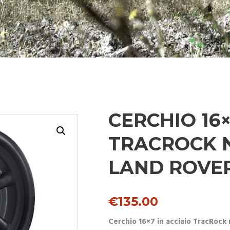
CERCHIO 16×
TRACROCK 
LAND ROVE
€
135.00
Cerchio 16×7 in acciaio TracRock