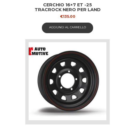
CERCHIO 16×7 ET -25
TRACROCK NERO PER LAND
ROVER
€
135.00
AGGIUNGI AL CARRELLO