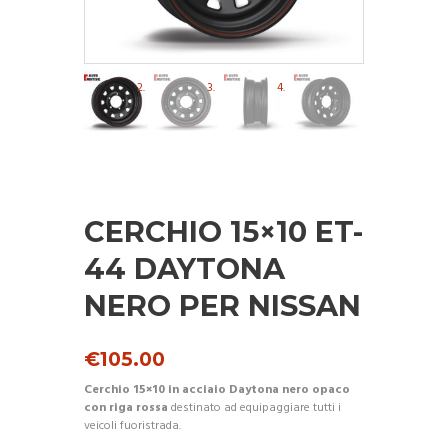
CERCHIO 15×10 ET-
44 DAYTONA
NERO PER NISSAN
€
105.00
Cerchio 15×10 in acciaio Daytona nero opaco
con riga rossa
destinato ad equipaggiare tutti i
veicoli fuoristrada.