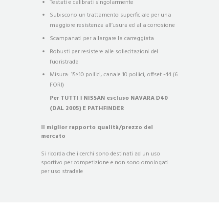
Testati e calibrati singolarmente
Subiscono un trattamento superficiale per una
maggiore resistenza all’usura ed alla corrosione
Scampanati per allargare la carreggiata
Robusti per resistere alle sollecitazioni del
fuoristrada
Misura: 15×10 pollici, canale 10 pollici, offset -44 (6
FORI)
Per TUTTI I NISSAN escluso NAVARA D40
(DAL 2005) E PATHFINDER
Il miglior rapporto qualità/prezzo del
mercato
Si ricorda che i cerchi sono destinati ad un uso
sportivo per competizione e non sono omologati
per uso stradale