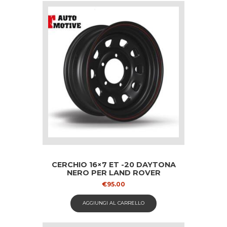
CERCHIO 16×7 ET -20 DAYTONA
NERO PER LAND ROVER
DISCOVERY 2
€
95.00
AGGIUNGI AL CARRELLO