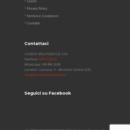
Cerchi
Privacy Policy
Termini e Condizioni
Contatti
Contattaci
CILENTO MULTISERVICE SAS
Telefono
0974 352058
Whatsapp 349 498 3069
Localita' Lavinara, 4 - Montano Antilia (SA)
info@pneumaticigalietta.it
Seguici su Facebook