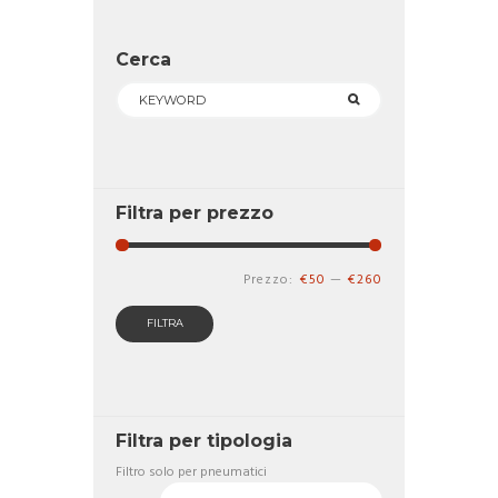
opzioni
possono
essere
Cerca
scelte
nella
pagina
del
prodotto
Filtra per prezzo
Prezzo
Prezzo
Prezzo:
€50
—
€260
Min
Max
FILTRA
Filtra per tipologia
Filtro solo per pneumatici