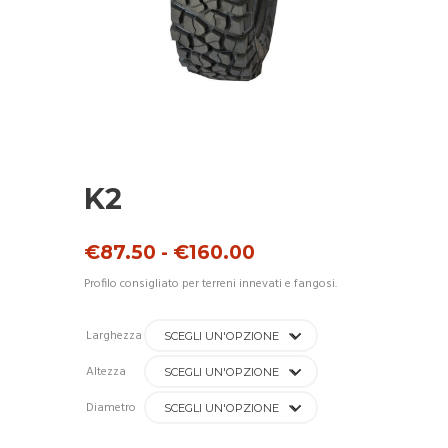
K2
Fascia
€
87.50
-
€
160.00
di
Profilo consigliato per terreni innevati e fangosi.
prezzo:
da
€87.50
Larghezza
a
€160.00
Altezza
Diametro