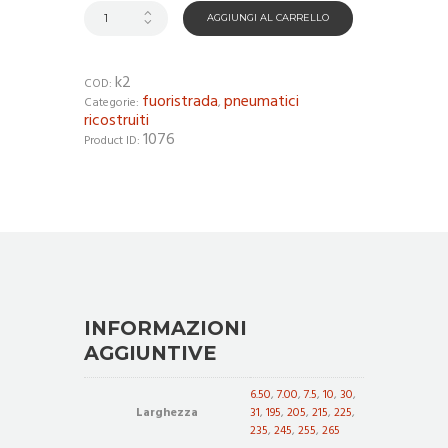
AGGIUNGI AL CARRELLO
k2
COD:
fuoristrada
pneumatici
Categorie:
,
ricostruiti
1076
Product ID:
INFORMAZIONI
AGGIUNTIVE
6.50
,
7.00
,
7.5
,
10
,
30
,
Larghezza
31
,
195
,
205
,
215
,
225
,
235
,
245
,
255
,
265