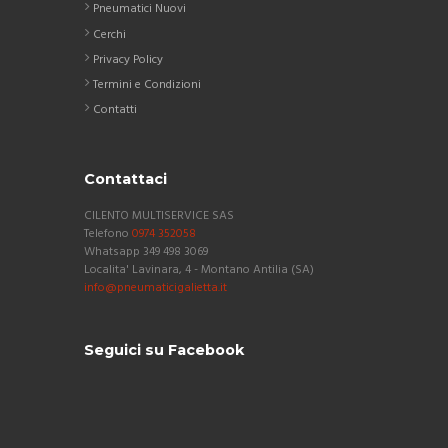
Pneumatici Nuovi
prodotto
Cerchi
Privacy Policy
Termini e Condizioni
Contatti
Contattaci
CILENTO MULTISERVICE SAS
Telefono
0974 352058
Whatsapp 349 498 3069
Localita' Lavinara, 4 - Montano Antilia (SA)
info@pneumaticigalietta.it
Seguici su Facebook