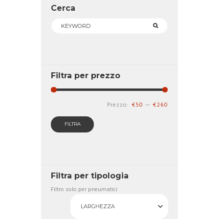
essere
Cerca
scelte
nella
pagina
del
prodotto
Filtra per prezzo
Prezzo
Prezzo
Prezzo:
€50
—
€260
Min
Max
FILTRA
Filtra per tipologia
Filtro solo per pneumatici
LARGHEZZA