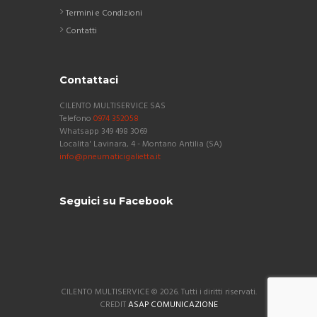
Termini e Condizioni
Contatti
Contattaci
CILENTO MULTISERVICE SAS
Telefono
0974 352058
Whatsapp 349 498 3069
Localita' Lavinara, 4 - Montano Antilia (SA)
info@pneumaticigalietta.it
Seguici su Facebook
CILENTO MULTISERVICE © 2026. Tutti i diritti riservati.
CREDIT
ASAP COMUNICAZIONE