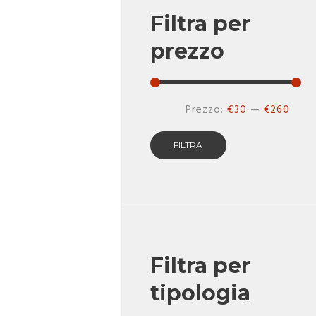
Filtra per
prezzo
Prez
Prez
Prezzo:
€30
—
€260
Min
Max
FILTRA
Filtra per
tipologia