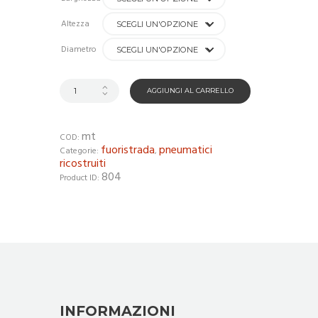
€37.50
a
Altezza
€120.00
Diametro
AGGIUNGI AL CARRELLO
mt
COD:
fuoristrada
pneumatici
Categorie:
,
ricostruiti
804
Product ID:
INFORMAZIONI