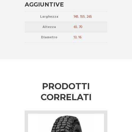
AGGIUNTIVE
Larghezza
145
,
155
,
265
Altezza
65
,
70
Diametro
13
,
16
PRODOTTI
CORRELATI