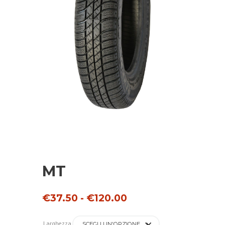
MT
Fascia
€
37.50
-
€
120.00
di
prezzo:
da
Larghezza