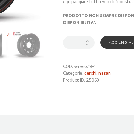
equipaggiare tutti i veicoli fuoristra
PRODOTTO NON SEMPRE DISPONIB
DISPONIBILITA’.
AGGIUNGI A
wnero.19-1
COD:
cerchi
nissan
Categorie:
,
25863
Product ID: