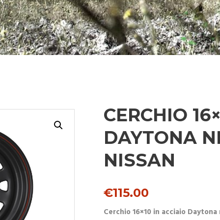
CERCHIO 16×
DAYTONA N
NISSAN
€
115.00
Cerchio 16×10 in acciaio Daytona