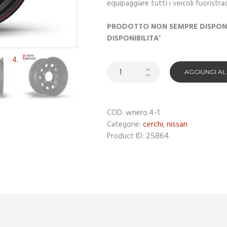
equipaggiare tutti i veicoli fuoristra
PRODOTTO NON SEMPRE DISPONIB
DISPONIBILITA’
AGGIUNGI A
wnero.4-1
COD:
cerchi
nissan
Categorie:
,
25864
Product ID: