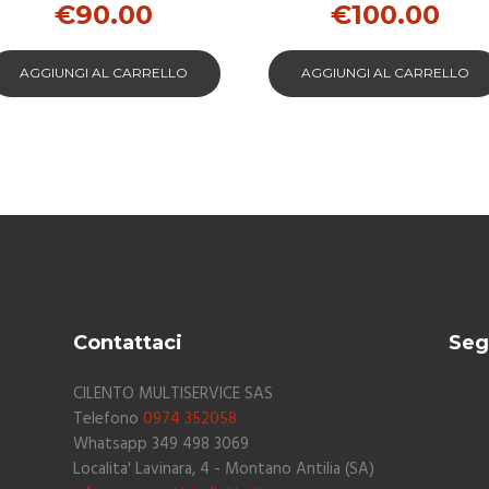
€
90.00
€
100.00
AGGIUNGI AL CARRELLO
AGGIUNGI AL CARRELLO
Contattaci
Seg
CILENTO MULTISERVICE SAS
Telefono
0974 352058
Whatsapp 349 498 3069
Localita' Lavinara, 4 - Montano Antilia (SA)