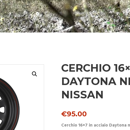
CERCHIO 16×
DAYTONA N
NISSAN
€
95.00
Cerchio 16×7 in acciaio Daytona 